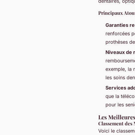
dentaires, optiqu
Principaux Atou
Garanties r
renforcées p
prothèses den
Niveaux de
remboursemen
exemple, la 
les soins den
Services add
que la téléco
pour les seni
Les Meilleure
Classement des 
Voici le classem