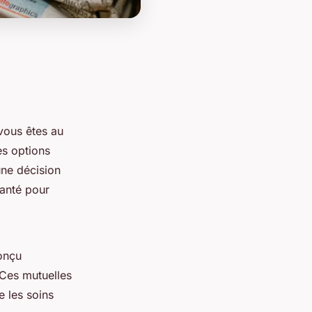
 vous êtes au
es options
une décision
anté pour
onçu
Ces mutuelles
e les soins