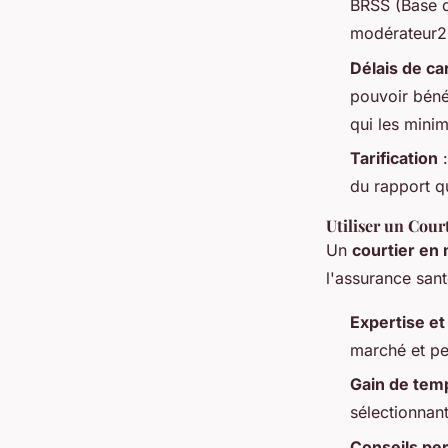
BRSS (Base d
modérateur2
Délais de c
pouvoir bénéf
qui les minim
Tarification
:
du rapport q
Utiliser un Cour
Un
courtier en 
l'assurance sant
Expertise e
marché et pe
Gain de tem
sélectionnant
Conseils pe