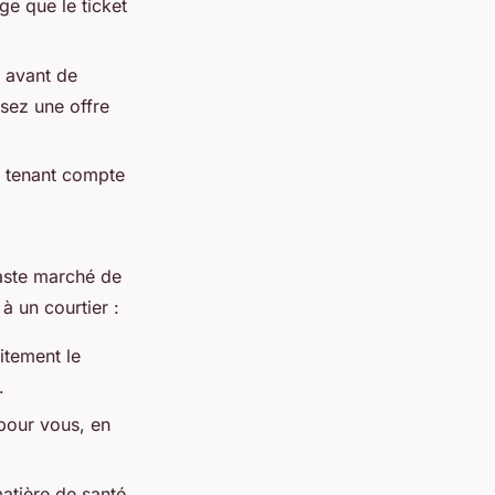
e que le ticket
 avant de
ssez une offre
n tenant compte
vaste marché de
à un courtier :
itement le
.
 pour vous, en
atière de santé.