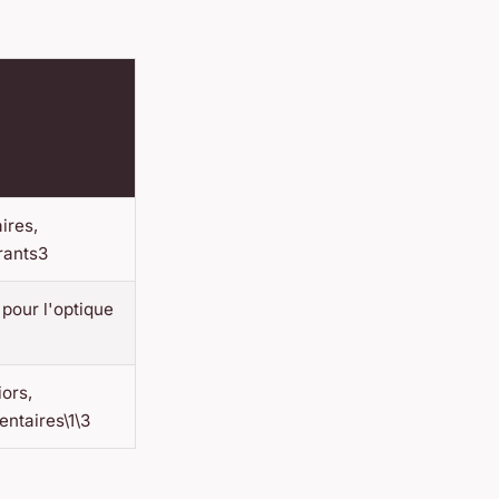
ires,
rants3
pour l'optique
ors,
ntaires\1\3