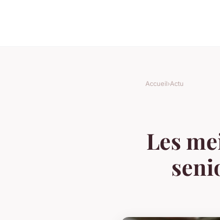
Accueil
›
Actu
Les mei
seni