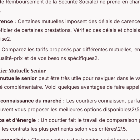
e Remboursement de la Sécurité Sociale) ne prend en charg
.
arence
: Certaines mutuelles imposent des délais de carence
icier de certaines prestations. Vérifiez ces délais et choisi
ise2.
 Comparez les tarifs proposés par différentes mutuelles, e
ualité-prix et de vos besoins spécifiques2.
tier Mutuelle Senior
mutuelle senior
peut être très utile pour naviguer dans le 
é complémentaire. Voici quelques avantages de faire appel 
t connaissance du marché
: Les courtiers connaissent parfa
uvent vous proposer les meilleures options disponibles\2\5
ps et d'énergie
: Un courtier fait le travail de comparaison
 les contrats les plus pertinents selon vos critères\2\5.
rsonnalisés
: Chaque senior a des besoins spécifiques en m