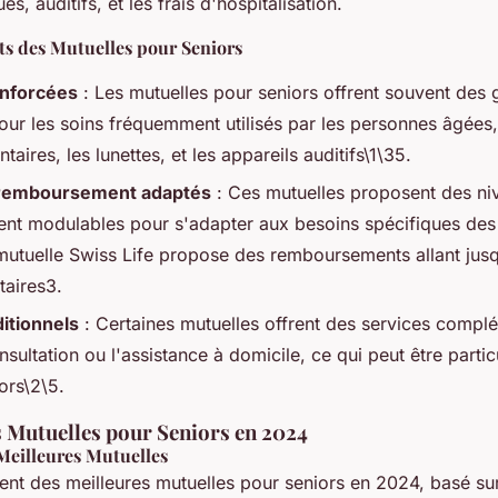
es, auditifs, et les frais d'hospitalisation.
ts des Mutuelles pour Seniors
enforcées
: Les mutuelles pour seniors offrent souvent des 
our les soins fréquemment utilisés par les personnes âgée
taires, les lunettes, et les appareils auditifs\1\35.
 remboursement adaptés
: Ces mutuelles proposent des ni
t modulables pour s'adapter aux besoins spécifiques des 
mutuelle Swiss Life propose des remboursements allant ju
taires3.
itionnels
: Certaines mutuelles offrent des services complé
nsultation ou l'assistance à domicile, ce qui peut être partic
ors\2\5.
s Mutuelles pour Seniors en 2024
Meilleures Mutuelles
ent des meilleures mutuelles pour seniors en 2024, basé su