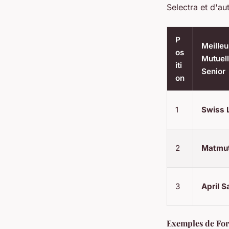
Selectra et d'a
P
Meilleu
os
Mutuel
iti
Senior
on
1
Swiss L
2
Matmu
3
April S
Exemples de Fo