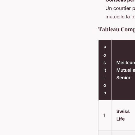
Un courtier 
mutuelle la 
Tableau Compa
P
o
s
Meilleur
it
Mutuell
i
Senior
o
n
Swiss
1
Life