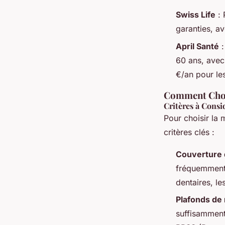
Swiss Life
: 
garanties, a
April Santé
:
60 ans, avec
€/an pour le
Comment Chois
Critères à Consi
Pour choisir la 
critères clés :
Couverture 
fréquemment u
dentaires, le
Plafonds d
suffisamment