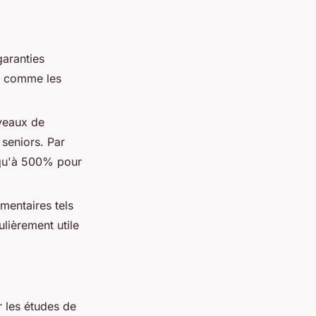
garanties
s, comme les
veaux de
seniors. Par
squ'à 500% pour
mentaires tels
ulièrement utile
r les études de