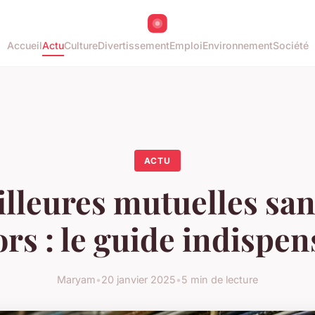
Accueil
Actu
Culture
Divertissement
Emploi
Environnement
Société
ACTU
lleures mutuelles sa
ors : le guide indispen
Maryam
•
20 janvier 2025
•
5 min de lecture