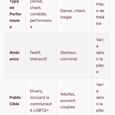
Type
Danse,
Pièc
de
chant,
Danse, chant,
e de
Perfor
comédie,
magie
théâ
manc
performanc
tre
e
e
Vari
e
Ambi
Festif,
Glamour,
selo
ance
interactif
convivial
n la
pièc
e
Vari
Divers,
e
Adultes,
Public
incluant la
selo
souvent
Cible
communaut
n la
couples
é LGBTQ+
pièc