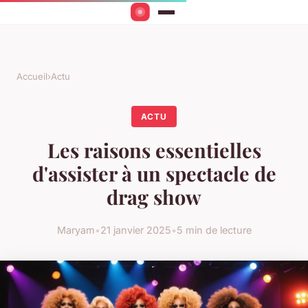
Accueil
›
Actu
ACTU
Les raisons essentielles
d'assister à un spectacle de
drag show
Maryam
•
21 janvier 2025
•
5 min de lecture