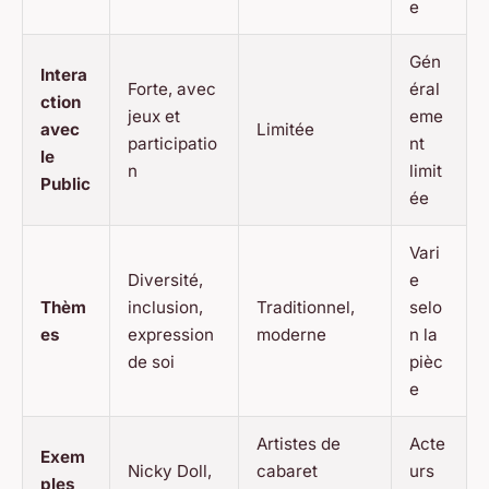
e
Gén
Intera
Forte, avec
éral
ction
jeux et
eme
avec
Limitée
participatio
nt
le
n
limit
Public
ée
Vari
Diversité,
e
Thèm
inclusion,
Traditionnel,
selo
es
expression
moderne
n la
de soi
pièc
e
Artistes de
Acte
Exem
Nicky Doll,
cabaret
urs
ples