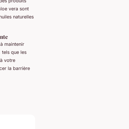
 des produits
aloe vera sont
huiles naturelles
ante
 à maintenir
, tels que les
 à votre
er la barrière