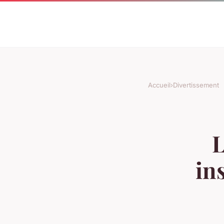
Accueil
›
Divertissement
L
in