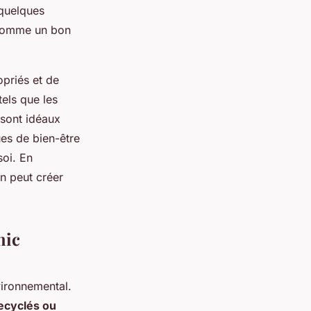
 quelques
s comme un bon
opriés et de
els que les
 sont idéaux
es de bien-être
soi. En
n peut créer
hic
vironnemental.
ecyclés ou