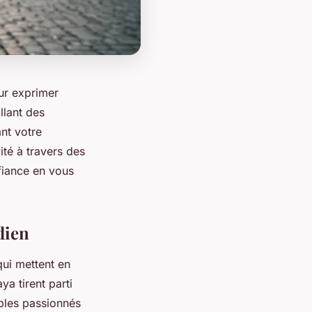
ur exprimer
llant des
nt votre
ité à travers des
nfiance en vous
dien
qui mettent en
a tirent parti
ables passionnés