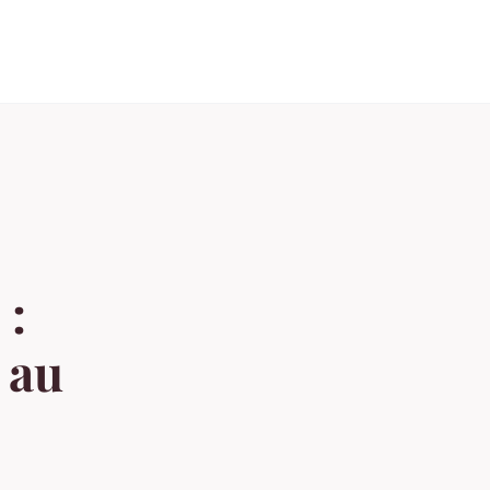
 :
 au