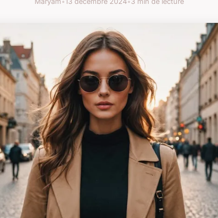
Maryam
•
13 décembre 2024
•
3 min de lecture