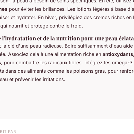
on, la peau a besoin de soins spécifiques. En été, utilisez
nes
pour éviter les brillances. Les lotions légères à base d'
iser et hydrater. En hiver, privilégiez des crèmes riches en 
ui nourrit et protège contre le froid.
l'hydratation et de la nutrition pour une peau éclat
t la clé d'une peau radieuse. Boire suffisamment d'eau aide
anée. Associez cela à une alimentation riche en
antioxydants
s, pour combattre les radicaux libres. Intégrez les omega-3
nts dans des aliments comme les poissons gras, pour renforc
eau et prévenir les irritations.
RIT PAR