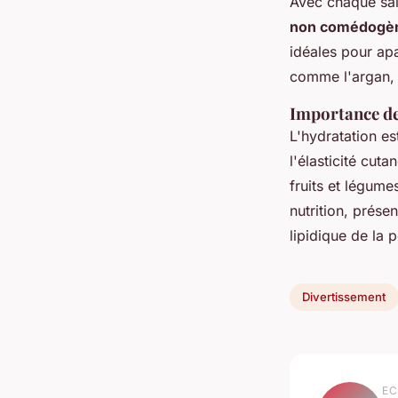
Avec chaque sais
non comédogè
idéales pour apa
comme l'argan, q
Importance de 
L'hydratation es
l'élasticité cut
fruits et légume
nutrition, prése
lipidique de la p
Divertissement
EC