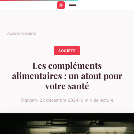
Accueil
›
Société
SOCIÉTÉ
Les compléments
alimentaires : un atout pour
votre santé
Maryam
•
23 décembre 2024
•
6 min de lecture